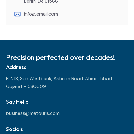
Berlin, De 81566
info@email.com
Precision perfected over decades!
Address
B-218, Sun Westbank, Ashram Road, Ahmedabad,
Gujarat – 380009
Say Hello
business@metouris.com
Socials